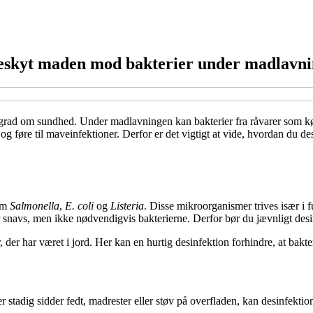
 beskyt maden mod bakterier under madlavn
 grad om sundhed. Under madlavningen kan bakterier fra råvarer som kød
g føre til maveinfektioner. Derfor er det vigtigt at vide, hvordan du des
som
Salmonella
,
E. coli
og
Listeria
. Disse mikroorganismer trives især i 
 snavs, men ikke nødvendigvis bakterierne. Derfor bør du jævnligt des
r, der har været i jord. Her kan en hurtig desinfektion forhindre, at bakte
r stadig sidder fedt, madrester eller støv på overfladen, kan desinfekt