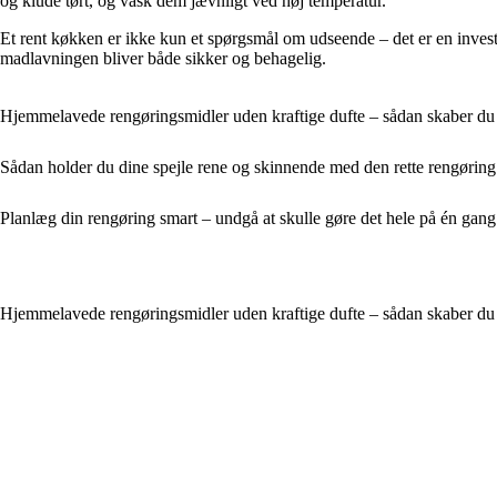
og klude tørt, og vask dem jævnligt ved høj temperatur.
Et rent køkken er ikke kun et spørgsmål om udseende – det er en investe
madlavningen bliver både sikker og behagelig.
Hjemmelavede rengøringsmidler uden kraftige dufte – sådan skaber du e
Sådan holder du dine spejle rene og skinnende med den rette rengøring
Planlæg din rengøring smart – undgå at skulle gøre det hele på én gang
Hjemmelavede rengøringsmidler uden kraftige dufte – sådan skaber du e