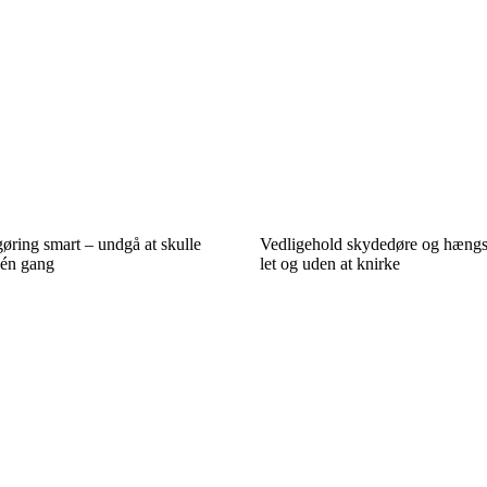
øring smart – undgå at skulle
Vedligehold skydedøre og hængsle
 én gang
let og uden at knirke