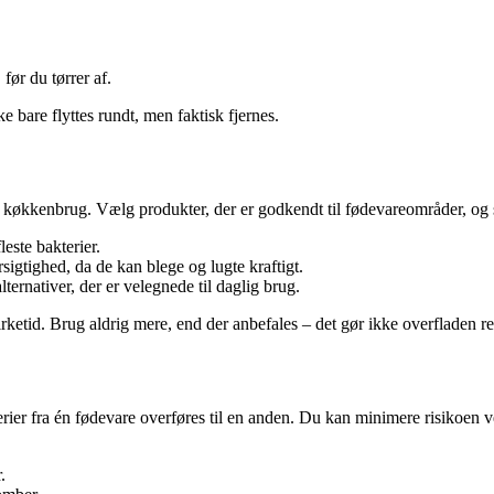
før du tørrer af.
e bare flyttes rundt, men faktisk fjernes.
l køkkenbrug. Vælg produkter, der er godkendt til fødevareområder, og 
este bakterier.
igtighed, da de kan blege og lugte kraftigt.
ternativer, der er velegnede til daglig brug.
irketid. Brug aldrig mere, end der anbefales – det gør ikke overfladen r
rier fra én fødevare overføres til en anden. Du kan minimere risikoen v
.