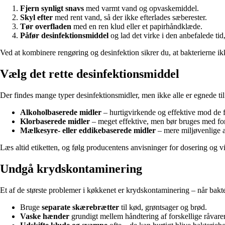
Fjern synligt snavs
med varmt vand og opvaskemiddel.
Skyl efter
med rent vand, så der ikke efterlades sæberester.
Tør overfladen
med en ren klud eller et papirhåndklæde.
Påfør desinfektionsmiddel
og lad det virke i den anbefalede tid, 
Ved at kombinere rengøring og desinfektion sikrer du, at bakterierne ikk
Vælg det rette desinfektionsmiddel
Der findes mange typer desinfektionsmidler, men ikke alle er egnede ti
Alkoholbaserede midler
– hurtigvirkende og effektive mod de fl
Klorbaserede midler
– meget effektive, men bør bruges med fors
Mælkesyre- eller eddikebaserede midler
– mere miljøvenlige al
Læs altid etiketten, og følg producentens anvisninger for dosering og v
Undgå krydskontaminering
Et af de største problemer i køkkenet er krydskontaminering – når bakte
Bruge
separate skærebrætter
til kød, grøntsager og brød.
Vaske hænder
grundigt mellem håndtering af forskellige råvarer