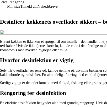
Jeres Rengøring
Min side
Tilmeld dig
Nyhedsbreve
Desinficér køkkenets overflader sikkert –
Et rent køkken er ikke kun et spørgsmål om æstetik – det handler i høj
redskaber. Hvis de ikke fjernes korrekt, kan de ende i den færdige mad o
kompromis med hverken hygiejne eller miljø.
Hvorfor desinfektion er vigtig
Selv når overflader ser rene ud, kan de gemme på usynlige bakterier 
køkkenborde og redskaber. En almindelig aftørring med en klud fjerner
Særligt vigtigt er det efter kontakt med råt kød, fisk, æg eller grøntsage
Rengøring før desinfektion
En effektiv desinfektion begynder altid med grundig rengøring. Hvis de