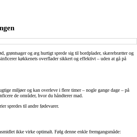
ingen
, grøntsager og æg hurtigt sprede sig til bordplader, skærebrætter og
inficerer køkkenets overflader sikkert og effektivt – uden at gå på
fugtige miljøer og kan overleve i flere timer – nogle gange dage – på
inficere de områder, hvor du håndterer mad.
rier spredes til andre fødevarer.
ionsmidlet ikke virke optimalt. Følg denne enkle fremgangsmåde: