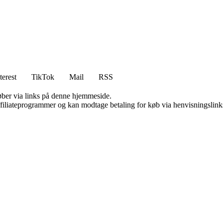
terest
TikTok
Mail
RSS
 køber via links på denne hjemmeside.
affiliateprogrammer og kan modtage betaling for køb via henvisningslinks