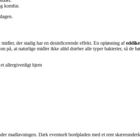
omber.
og komfur.
rdagen.
midler, der stadig har en desinficerende effekt. En opløsning af
eddike
 på, at naturlige midler ikke altid dræber alle typer bakterier, så de b
t allergivenligt hjem
 under madlavningen. Dæk eventuelt bordpladen med et rent skæreunderla