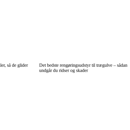
r, så de glider
Det bedste rengøringsudstyr til trægulve – sådan
undgår du ridser og skader