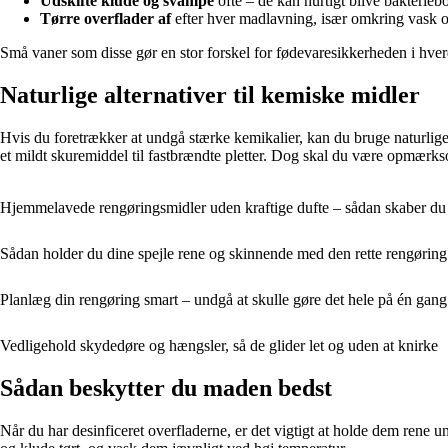
Udskifte klude og svampe
ofte – de kan hurtigt blive bakterieb
Tørre overflader af
efter hver madlavning, især omkring vask 
Små vaner som disse gør en stor forskel for fødevaresikkerheden i hve
Naturlige alternativer til kemiske midler
Hvis du foretrækker at undgå stærke kemikalier, kan du bruge naturlige 
et mildt skuremiddel til fastbrændte pletter. Dog skal du være opmærksom
Hjemmelavede rengøringsmidler uden kraftige dufte – sådan skaber du e
Sådan holder du dine spejle rene og skinnende med den rette rengøring
Planlæg din rengøring smart – undgå at skulle gøre det hele på én gang
Vedligehold skydedøre og hængsler, så de glider let og uden at knirke
Sådan beskytter du maden bedst
Når du har desinficeret overfladerne, er det vigtigt at holde dem rene