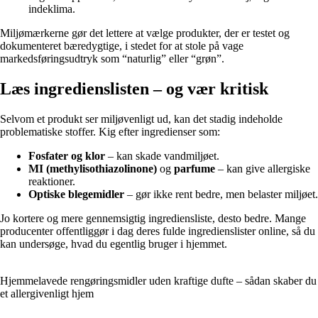
indeklima.
Miljømærkerne gør det lettere at vælge produkter, der er testet og
dokumenteret bæredygtige, i stedet for at stole på vage
markedsføringsudtryk som “naturlig” eller “grøn”.
Læs ingredienslisten – og vær kritisk
Selvom et produkt ser miljøvenligt ud, kan det stadig indeholde
problematiske stoffer. Kig efter ingredienser som:
Fosfater og klor
– kan skade vandmiljøet.
MI (methylisothiazolinone)
og
parfume
– kan give allergiske
reaktioner.
Optiske blegemidler
– gør ikke rent bedre, men belaster miljøet.
Jo kortere og mere gennemsigtig ingrediensliste, desto bedre. Mange
producenter offentliggør i dag deres fulde ingredienslister online, så du
kan undersøge, hvad du egentlig bruger i hjemmet.
Hjemmelavede rengøringsmidler uden kraftige dufte – sådan skaber du
et allergivenligt hjem