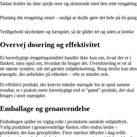
Sådan holder du dine spejle rene og skinnende med den rette rengøring
Planlæg din rengøring smart – undgå at skulle gøre det hele på én gang
Vedligehold skydedøre og hængsler, så de glider let og uden at knirke
Overvej dosering og effektivitet
Et bæredygtigt rengøringsmiddel handler ikke kun om, hvad der er i
flasken, men også om, hvordan du bruger det. Overdosering er en af
de største syndere, når det gælder miljøbelastning. Brug derfor kun den
mængde, der anbefales på etiketten – ofte er mindre nok.
Et effektivt produkt, der kræver mindre mængde for at opnå samme
resultat, er i praksis mere bæredygtigt end et “grønt” produkt, der skal
bruges i store mængder.
Emballage og genanvendelse
Emballagen spiller en vigtig rolle i produktets samlede miljøaftryk.
Vælg produkter i genanvendelige flasker, eller endnu bedre –
produkter, der kan genopfyldes. Flere mærker tilbyder i dag refill-