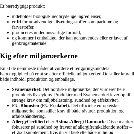
Et bæredygtigt produkt:
indeholder biologisk nedbrydelige ingredienser,
er fri for unødvendige tilsætningsstoffer som parfume og
farvestoffer,
produceres under ansvarlige forhold,
og kommer i emballage, der kan genanvendes eller er lavet af
genbrugsmateriale.
Kig efter miljømærkerne
En af de nemmeste måder at vurdere et rengøringsmiddels
bæredygtighed på er at se efter officielle miljømærker. De stiller krav til
både indhold, produktion og emballage.
Svanemærket
: Det nordiske miljømærke, der vurderer hele
produktets livscyklus. Produkter med Svanemærket lever op til
strenge krav om miljøbelastning, sundhed og effektivitet.
EU-Blomsten (EU Ecolabel)
: Det officielle europæiske
miljømærke, som stiller krav til både råvarer, produktion og
affaldshåndtering.
AllergyCertified
eller
Astma-Allergi Danmark
: Disse mærker
fokuserer på sundhed og fravær af allergifremkaldende stoffer –
et godt supplement, hvis du vil beskytte både miljø og