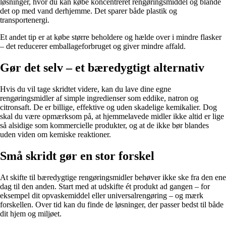
løsninger, hvor du kan købe koncentreret rengøringsmiddel og blande
det op med vand derhjemme. Det sparer både plastik og
transportenergi.
Et andet tip er at købe større beholdere og hælde over i mindre flasker
– det reducerer emballageforbruget og giver mindre affald.
Gør det selv – et bæredygtigt alternativ
Hvis du vil tage skridtet videre, kan du lave dine egne
rengøringsmidler af simple ingredienser som eddike, natron og
citronsaft. De er billige, effektive og uden skadelige kemikalier. Dog
skal du være opmærksom på, at hjemmelavede midler ikke altid er lige
så alsidige som kommercielle produkter, og at de ikke bør blandes
uden viden om kemiske reaktioner.
Små skridt gør en stor forskel
At skifte til bæredygtige rengøringsmidler behøver ikke ske fra den ene
dag til den anden. Start med at udskifte ét produkt ad gangen – for
eksempel dit opvaskemiddel eller universalrengøring – og mærk
forskellen. Over tid kan du finde de løsninger, der passer bedst til både
dit hjem og miljøet.