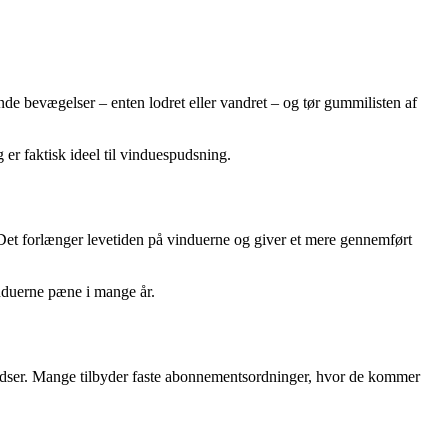
ende bevægelser – enten lodret eller vandret – og tør gummilisten af
g er faktisk ideel til vinduespudsning.
. Det forlænger levetiden på vinduerne og giver et mere gennemført
induerne pæne i mange år.
spudser. Mange tilbyder faste abonnementsordninger, hvor de kommer