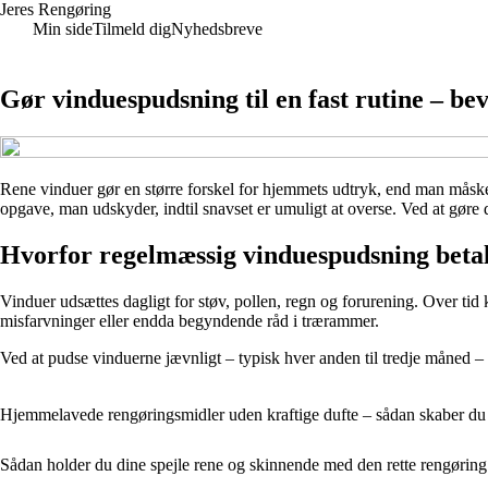
Jeres Rengøring
Min side
Tilmeld dig
Nyhedsbreve
Gør vinduespudsning til en fast rutine – be
Rene vinduer gør en større forskel for hjemmets udtryk, end man måske 
opgave, man udskyder, indtil snavset er umuligt at overse. Ved at gøre d
Hvorfor regelmæssig vinduespudsning betal
Vinduer udsættes dagligt for støv, pollen, regn og forurening. Over tid
misfarvninger eller endda begyndende råd i trærammer.
Ved at pudse vinduerne jævnligt – typisk hver anden til tredje måned –
Hjemmelavede rengøringsmidler uden kraftige dufte – sådan skaber du e
Sådan holder du dine spejle rene og skinnende med den rette rengøring