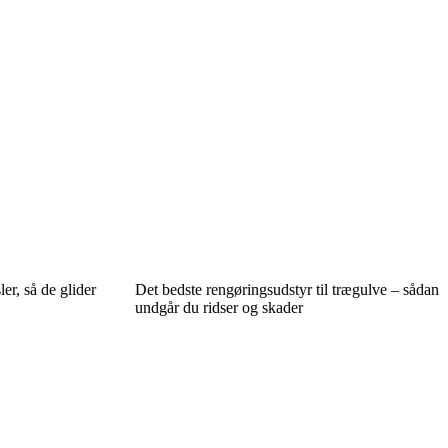
r, så de glider
Det bedste rengøringsudstyr til trægulve – sådan
undgår du ridser og skader