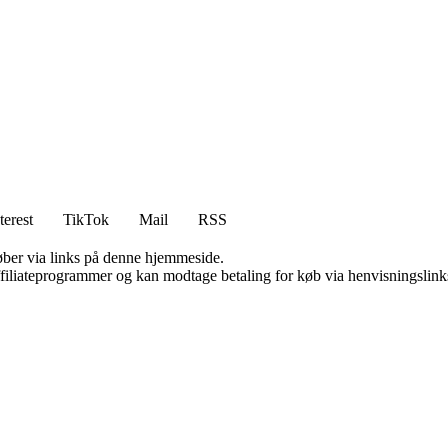
terest
TikTok
Mail
RSS
 køber via links på denne hjemmeside.
affiliateprogrammer og kan modtage betaling for køb via henvisningslinks