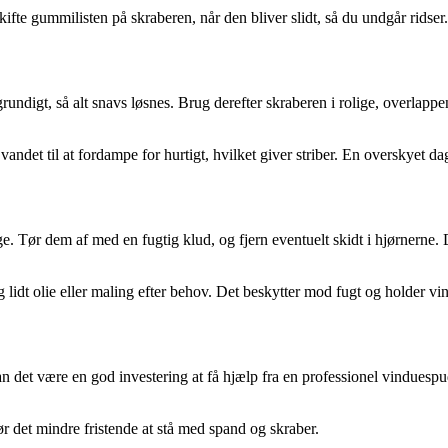
ifte gummilisten på skraberen, når den bliver slidt, så du undgår ridser.
rundigt, så alt snavs løsnes. Brug derefter skraberen i rolige, overlapp
 vandet til at fordampe for hurtigt, hvilket giver striber. En overskyet da
ge. Tør dem af med en fugtig klud, og fjern eventuelt skidt i hjørnerne
lidt olie eller maling efter behov. Det beskytter mod fugt og holder v
kan det være en god investering at få hjælp fra en professionel vindue
 det mindre fristende at stå med spand og skraber.