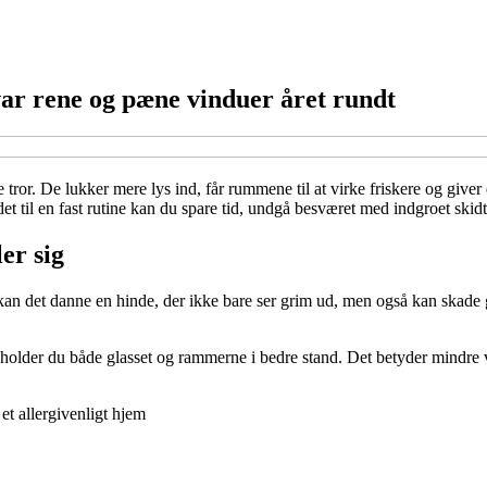
var rene og pæne vinduer året rundt
tror. De lukker mere lys ind, får rummene til at virke friskere og give
et til en fast rutine kan du spare tid, undgå besværet med indgroet skidt
er sig
 kan det danne en hinde, der ikke bare ser grim ud, men også kan skade 
 holder du både glasset og rammerne i bedre stand. Det betyder mindre 
t allergivenligt hjem