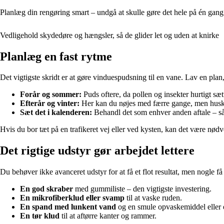
Planlæg din rengøring smart – undgå at skulle gøre det hele på én gang
Vedligehold skydedøre og hængsler, så de glider let og uden at knirke
Planlæg en fast rytme
Det vigtigste skridt er at gøre vinduespudsning til en vane. Lav en plan,
Forår og sommer:
Puds oftere, da pollen og insekter hurtigt sætt
Efterår og vinter:
Her kan du nøjes med færre gange, men husk 
Sæt det i kalenderen:
Behandl det som enhver anden aftale – så 
Hvis du bor tæt på en trafikeret vej eller ved kysten, kan det være nødven
Det rigtige udstyr gør arbejdet lettere
Du behøver ikke avanceret udstyr for at få et flot resultat, men nogle få
En god skraber
med gummiliste – den vigtigste investering.
En mikrofiberklud eller svamp
til at vaske ruden.
En spand med lunkent vand
og en smule opvaskemiddel eller 
En tør klud
til at aftørre kanter og rammer.