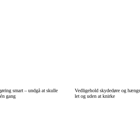
øring smart – undgå at skulle
Vedligehold skydedøre og hængsle
 én gang
let og uden at knirke