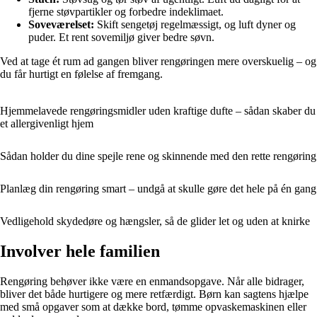
fjerne støvpartikler og forbedre indeklimaet.
Soveværelset:
Skift sengetøj regelmæssigt, og luft dyner og
puder. Et rent sovemiljø giver bedre søvn.
Ved at tage ét rum ad gangen bliver rengøringen mere overskuelig – og
du får hurtigt en følelse af fremgang.
Hjemmelavede rengøringsmidler uden kraftige dufte – sådan skaber du
et allergivenligt hjem
Sådan holder du dine spejle rene og skinnende med den rette rengøring
Planlæg din rengøring smart – undgå at skulle gøre det hele på én gang
Vedligehold skydedøre og hængsler, så de glider let og uden at knirke
Involver hele familien
Rengøring behøver ikke være en enmandsopgave. Når alle bidrager,
bliver det både hurtigere og mere retfærdigt. Børn kan sagtens hjælpe
med små opgaver som at dække bord, tømme opvaskemaskinen eller