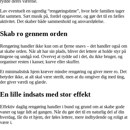
rydde deres værelse.
Lav eventuelt en ugentlig “rengøringstime”, hvor hele familien tager
fat sammen. Sæt musik på, fordel opgaverne, og gør det til en fælles
aktivitet. Det skaber både sammenhold og ansvarsfølelse.
Skab ro gennem orden
Rengøring handler ikke kun om at fjerne snavs – det handler også om
at skabe orden. Når alt har sin plads, bliver det lettere at holde styr på
tingene og undgå rod. Overvej at rydde ud i det, du ikke bruger, og
organiser resten i kasser, kurve eller skuffer.
Et minimalistisk hjem kræver mindre rengøring og giver mere ro. Det
betyder ikke, at alt skal være sterilt, men at du omgiver dig med ting,
der giver værdi og glæde.
En lille indsats med stor effekt
Effektiv daglig rengøring handler i bund og grund om at skabe gode
vaner og tage lidt ad gangen. Når du gør det til en naturlig del af din
hverdag, får du et hjem, der føles lettere, mere indbydende og roligt at
være i.