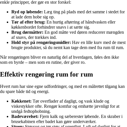
enkle principper, der gør en stor forskel:
Ryd op løbende:
Læg ting på plads med det samme i stedet for
at lade dem hobe sig op.
Tør af efter brug:
En hurtig aftørring af håndvasken eller
køkkenbordet forhindrer snavs i at sætte sig.
Brug dørmåtter:
En god måtte ved døren reducerer mængden
af snavs, der trækkes ind.
Hold styr på rengøringsmidler:
Hav en lille kurv med de mest
brugte produkter, så du nemt kan tage dem med fra rum til rum.
Når rengøringen bliver en naturlig del af hverdagen, føles den ikke
som en byrde – men som en rutine, der giver ro.
Effektiv rengøring rum for rum
Hvert rum har sine egne udfordringer, og med en målrettet tilgang kan
du spare både tid og energi.
Køkkenet:
Tør overflader af dagligt, og vask klude og
viskestykker ofte. Rengør komfur og emhætte jævnligt for at
undgå fedtophobning.
Badeværelset:
Fjern kalk og sæberester løbende. En skraber i
brusekabinen efter badet kan gøre underværker.
Stuen:
Støvsug og tør støv af ugentligt. Luft ud dagligt for at