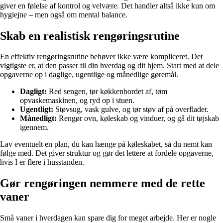
giver en følelse af kontrol og velvære. Det handler altså ikke kun om
hygiejne – men også om mental balance.
Skab en realistisk rengøringsrutine
En effektiv rengøringsrutine behøver ikke være kompliceret. Det
vigtigste er, at den passer til din hverdag og dit hjem. Start med at dele
opgaverne op i daglige, ugentlige og månedlige gøremål.
Dagligt:
Red sengen, tør køkkenbordet af, tøm
opvaskemaskinen, og ryd op i stuen.
Ugentligt:
Støvsug, vask gulve, og tør støv af på overflader.
Månedligt:
Rengør ovn, køleskab og vinduer, og gå dit tøjskab
igennem.
Lav eventuelt en plan, du kan hænge på køleskabet, så du nemt kan
følge med. Det giver struktur og gør det lettere at fordele opgaverne,
hvis I er flere i husstanden.
Gør rengøringen nemmere med de rette
vaner
Små vaner i hverdagen kan spare dig for meget arbejde. Her er nogle