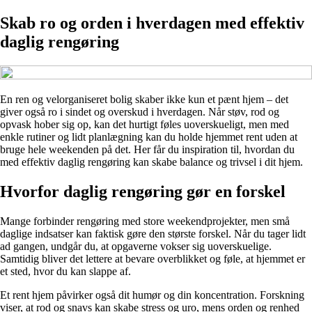
Skab ro og orden i hverdagen med effektiv
daglig rengøring
En ren og velorganiseret bolig skaber ikke kun et pænt hjem – det
giver også ro i sindet og overskud i hverdagen. Når støv, rod og
opvask hober sig op, kan det hurtigt føles uoverskueligt, men med
enkle rutiner og lidt planlægning kan du holde hjemmet rent uden at
bruge hele weekenden på det. Her får du inspiration til, hvordan du
med effektiv daglig rengøring kan skabe balance og trivsel i dit hjem.
Hvorfor daglig rengøring gør en forskel
Mange forbinder rengøring med store weekendprojekter, men små
daglige indsatser kan faktisk gøre den største forskel. Når du tager lidt
ad gangen, undgår du, at opgaverne vokser sig uoverskuelige.
Samtidig bliver det lettere at bevare overblikket og føle, at hjemmet er
et sted, hvor du kan slappe af.
Et rent hjem påvirker også dit humør og din koncentration. Forskning
viser, at rod og snavs kan skabe stress og uro, mens orden og renhed